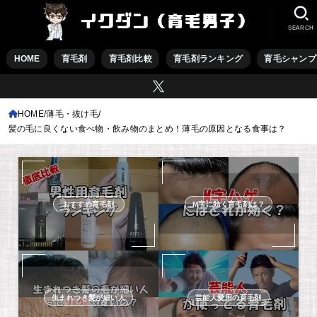
SEARCH
HOME
育毛剤
育毛剤比較
育毛剤ランキング
育毛シャンプ
HOME
薄毛・抜け毛
髪の毛に良くない食べ物・飲み物のまとめ！薄毛の原因となる食事は？
おすすめ育毛剤
M字に効く育毛剤は？
生まれつき髪が細い人
芸能人愛用の育毛剤