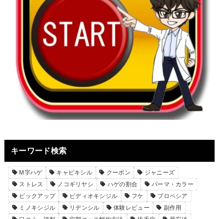
キーワード検索
M字ハゲ
キャピキシル
クーポン
ジャニーズ
ストレス
ノコギリヤシ
ハゲの割合
パーマ・カラー
ピックアップ
ピディオキシジル
フケ
プロペシア
ミノキシジル
リデンシル
体験レビュー
副作用