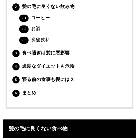
髪の毛に良くない飲み物
2
コーヒー
2.1
お酒
2.2
炭酸飲料
2.3
食べ過ぎは髪に悪影響
3
過度なダイエットも危険
4
寝る前の食事も髪にはＸ
5
まとめ
6
髪の毛に良くない食べ物