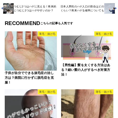
つむじ2つはハゲに見える！将来的
日本人男性のハゲ人口の割合はどの
につむじ2つはハゲやすいのか？
くらい？将来ハゲる確率についても
RECOMMEND
薄毛・抜け毛
薄毛・抜け毛
【男性編】髪を太くする方法はあ
る？細い髪の人がするべき対策方
子供が自分でできる抜毛症の治し
法！
方は？病院に行かずに脱毛症を克
服！
薄毛・抜け毛
薄毛・抜け毛