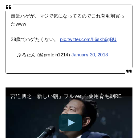
最近ハゲが、マジで気になってるのでこれ育毛剤買っ
たwww
28歳でハゲたくない。
pic.twitter.com/Il6skh6gBU
— ぷろたん (@protein1214)
January 30, 2018
宮迫博之「新しい朝」フルver／ 薬用育毛剤REDEN（リデン）テーマソング