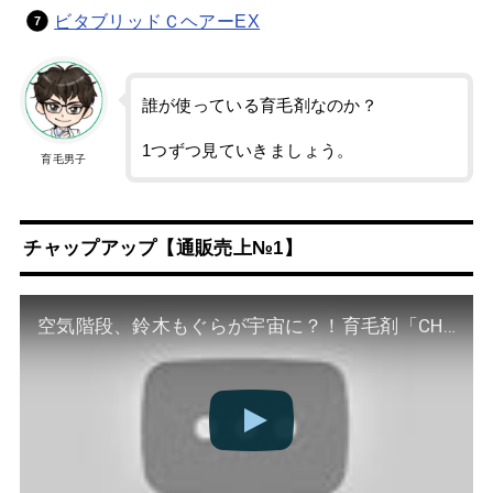
ビタブリッドＣヘアーEX
誰が使っている育毛剤なのか？
1つずつ見ていきましょう。
育毛男子
チャップアップ【通販売上№1】
空気階段、鈴木もぐらが宇宙に？！育毛剤「CHAP UP」CM