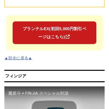
プランテルEX(初回5,000円割引ペ
ージはこちら)
▲目次に戻る▲
フィンジア
魔裟斗 × FINJIA スペシャル対談