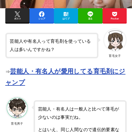
ポスト
シェア
はてブ
送る
Pocket
芸能人や有名人って育毛剤を使っている
人は多いんですかね？
育毛女子
芸能人・有名人が愛用してる育毛剤にジ
⇒
ャンプ
芸能人・有名人は一般人と比べて薄毛が
少ないのは事実だね。
育毛男子
とはいえ、同じ人間なので遺伝的要素な