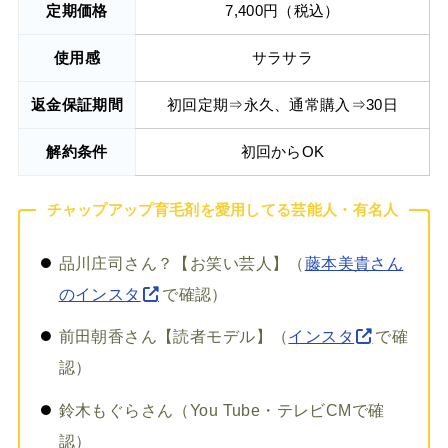
定期価格
7,400円（税込）
使用感
サラサラ
返金保証期間
初回定期⇒永久、通常購入⇒30日
解約条件
初回からOK
チャップアップ育毛剤を愛用してる芸能人・有名人
品川庄司さん？【お笑い芸人】（
藤本美貴さん
のインスタ
で確認）
前田朝香さん【読者モデル】（
インスタ
で確
認）
鈴木もぐらさん（You Tube・テレビCMで確
認）