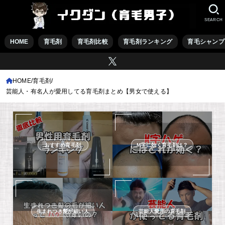
SEARCH
HOME
育毛剤
育毛剤比較
育毛剤ランキング
育毛シャンプ
HOME
育毛剤
芸能人・有名人が愛用してる育毛剤まとめ【男女で使える】
おすすめ育毛剤
M字に効く育毛剤は？
生まれつき髪が細い人
芸能人愛用の育毛剤