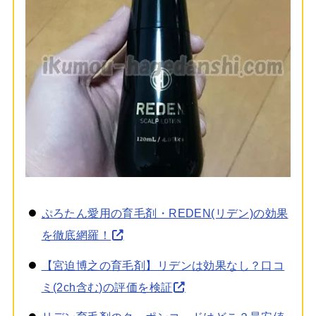
ぷろたん愛用の育毛剤・REDEN(リデン)の効果
を徹底網羅！
【宮迫博之の育毛剤】リデンは効果なし？口コ
ミ(2ch含む)の評価を検証