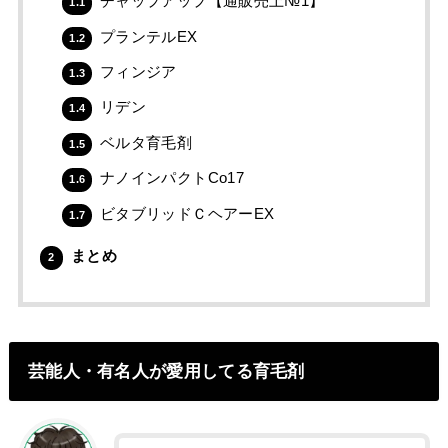
チャップアップ【通販売上№1】
1.1
プランテルEX
1.2
フィンジア
1.3
リデン
1.4
ベルタ育毛剤
1.5
ナノインパクトCo17
1.6
ビタブリッドＣヘアーEX
1.7
まとめ
2
芸能人・有名人が愛用してる育毛剤